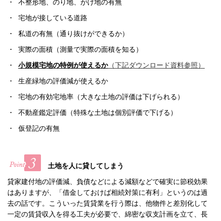
・ 不整形地、のり地、がけ地の有無
・ 宅地が接している道路
・ 私道の有無（通り抜けができるか）
・ 実際の面積（測量で実際の面積を知る）
・
小規模宅地の特例が使えるか
（下記ダウンロード資料参照）
・ 生産緑地の評価減が使えるか
・ 宅地の有効宅地率（大きな土地の評価は下げられる）
・ 不動産鑑定評価（特殊な土地は個別評価で下げる）
・ 仮登記の有無
土地を人に貸してしまう
貸家建付地の評価減、負債などによる減額などで確実に節税効果
はありますが、「借金しておけば相続対策に有利」というのは過
去の話です。こういった賃貸業を行う際は、他物件と差別化して
一定の賃貸収入を得る工夫が必要で、綿密な収支計画を立て、長