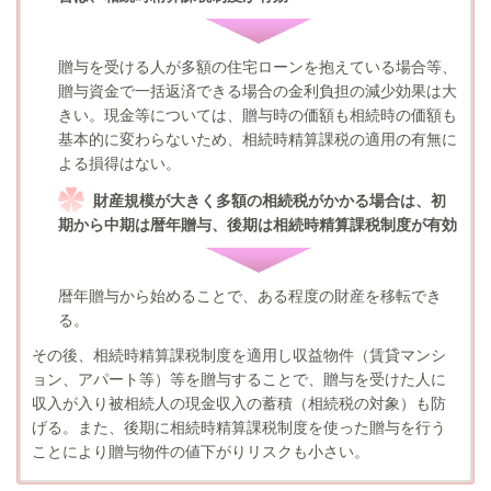
贈与を受ける人が多額の住宅ローンを抱えている場合等、
贈与資金で一括返済できる場合の金利負担の減少効果は大
きい。現金等については、贈与時の価額も相続時の価額も
基本的に変わらないため、相続時精算課税の適用の有無に
よる損得はない。
財産規模が大きく多額の相続税がかかる場合は、初
期から中期は暦年贈与、後期は相続時精算課税制度が有効
暦年贈与から始めることで、ある程度の財産を移転でき
る。
その後、相続時精算課税制度を適用し収益物件（賃貸マンシ
ョン、アパート等）等を贈与することで、贈与を受けた人に
収入が入り被相続人の現金収入の蓄積（相続税の対象）も防
げる。また、後期に相続時精算課税制度を使った贈与を行う
ことにより贈与物件の値下がりリスクも小さい。