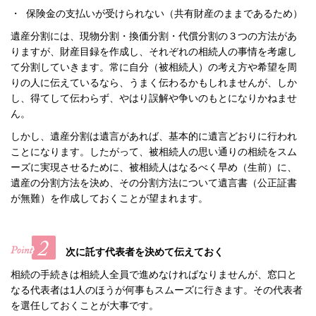
・ 保険金の支払いが受けられない（共有財産のままであるため）
遺産分割には、現物分割・換価分割・代償分割の３つの方法があ
りますが、財産目録を作成し、それぞれの相続人の事情を考慮し
て分割していきます。常に自分（被相続人）の考え方や希望を周
りの人に伝えているなら、うまく伝わるかもしれませんが、しか
し、得てして伝わらず、やはり誤解や争いのもとになりかねませ
ん。
しかし、遺産分割は遺言があれば、基本的に遺言どおりに行われ
ことになります。したがって、被相続人の思い通りの相続をスム
ーズに実現させるために、被相続人はなるべく早め（生前）に、
遺産の分割方法を決め、その分割方法について遺言書（公正証書
が無難）を作成しておくことが望まれます。
次に託す代表者を決めて伝えておく
相続の手続きは相続人全員で進めなければなりませんが、窓口と
なる代表者は1人のほうが何事もスムーズに行きます。その代表者
を選任しておくことが大事です。