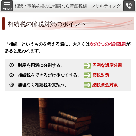
相続・事業承継のご相談なら資産税務コンサルティング
MENU
相続税の節税対策のポイント
「相続」というものを考える際に、大きくは
次の3つの検討課題
が
あると思われます。
①
財産を円満に分割する。
円満な遺産分割
②
相続税をできるだけ少なくする。
節税対策
③
無理なく相続税を支払う。
納税資金対策