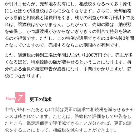
か引けませんが、売却地を共有にし、相続税をなるべく多く原価
にしたほうが譲渡税はさらに少なくなります。さらに、売却価格
から原価と相続税と諸費用を引き、残りの利益が100万円以下であ
れば、譲渡税はかかりません。したがって、売却の際は、納税額
を確保し、かつ譲渡税がかからないぎりぎりの割合で持分を決め
るのが得策です。ただし、この特例が適用できるのは申告後3年間
となっていますので、売却するならこの期限内が有利です。
また、譲渡税の特別工場は年間1人当たり100万円です。売主が多
くなるほど、特別控除の額が増やせるということになります。持
分のある全員の確定申告が必要になり、手間はかかりますが、節
税につながります。
更正の請求
申告が終わったあとも1年間は更正の請求で相続税を減らせるチャ
ンスは残されています。たとえば、路線化で評価をして申告をし
たところ、鑑定評価等で評価減できることが分かれば、更正の請
求をすることによって、相続税を減らすことができます。