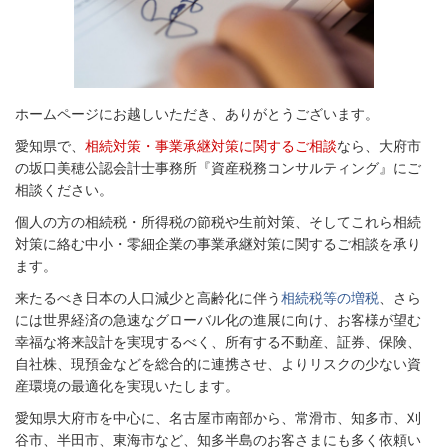
ホームページにお越しいただき、ありがとうございます。
愛知県で、
相続対策・事業承継対策に関するご相談
なら、大府市
の坂口美穂公認会計士事務所『資産税務コンサルティング』にご
相談ください。
個人の方の相続税・所得税の節税や生前対策、そしてこれら相続
対策に絡む中小・零細企業の事業承継対策に関するご相談を承り
ます。
来たるべき日本の人口減少と高齢化に伴う
相続税等の増税
、さら
には世界経済の急速なグローバル化の進展に向け、お客様が望む
幸福な将来設計を実現するべく、所有する不動産、証券、保険、
自社株、現預金などを総合的に連携させ、よりリスクの少ない資
産環境の最適化を実現いたします。
愛知県大府市を中心に、名古屋市南部から、常滑市、知多市、刈
谷市、半田市、東海市など、知多半島のお客さまにも多く依頼い